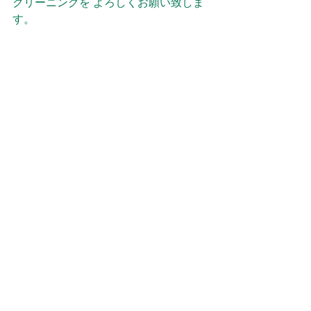
クリーニングを よろしくお願い致しま
す。
施工予約・お問い合わせは、お電話・
メールでお願い致します。
メールは、確認次第返信を入れますの
でお待ち下さい。
よろしくお願い致します。
電話：０９０８２６２１０５２
メール：eblue2022kt@gmail.com
当ショップの Instagram、X（旧
Twitter）、Facebook からのDM、メッ
セージ、公式LINEからご連絡して頂い