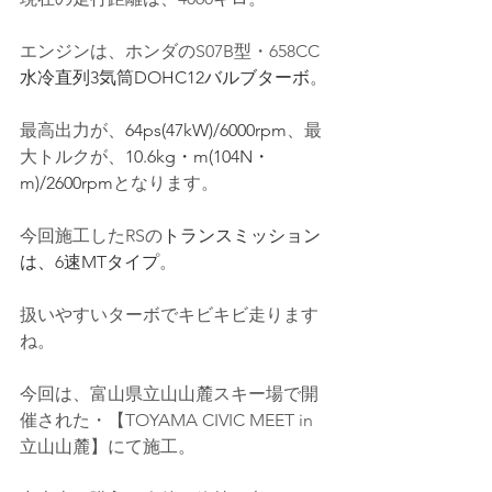
エンジンは、ホンダの
S07B型
・658CC
水冷直列3気筒DOHC12バルブターボ
。
最高出力が、
64ps(47kW)/6000rpm
、最
大トルクが、
10.6kg・m(104N・
m)/2600rpm
となります。
今回施工したRSの
トランスミッション
は、6速MTタイプ
。
扱いやすいターボでキビキビ走ります
ね。
今回は、富山県立山山麓スキー場で開
催された・【TOYAMA CIVIC MEET in 
立山山麓】にて施工。