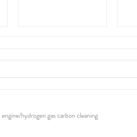
Hydrogen Carbon Cleaning
Hydr
Performed on Toyota Crown
Perf
Royal Saloon (2L-TE) in Ishikawa
SKYA
Niiga
engine/hydrogen gas carbon cleaning