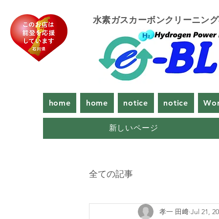
​水素ガスカーボンクリーニン
home
home
notice
notice
Wor
新しいページ
全ての記事
孝一 田﨑
Jul 21, 2