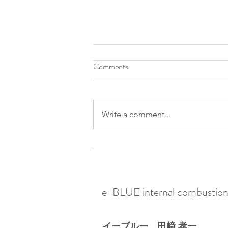
Comments
Write a comment...
Hydrogen Carbon Cleaning for
Mazda CX-3 (SKYACTIV-D /
S8-DPTS) in Shimane
e-BLUE internal combustion 
イーブルー 田﨑 孝一