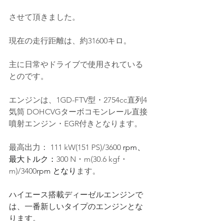
させて頂きました。
現在の走行距離は、約31600キロ。
主に日常やドライブで使用されている
とのです
。
エンジンは、1GD-FTV型・2754cc直列4
気筒 DOHCVGターボコモンレール
直接
噴射
エンジン・EGR付きとなります。
最高出力：
 111 kW(151 PS)/3600
 rpm
、
最大トルク：
300 N・m(30.6 kgf・
m)/3400
rpm
 となり
ます。
ハイエース搭載ディーゼルエンジンで
は、一番新しいタイプのエンジンとな
ります。