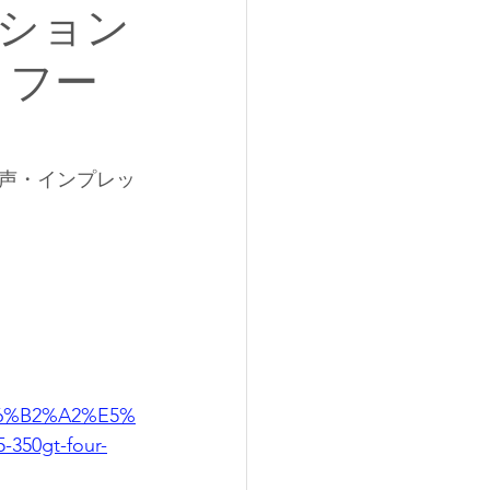
ション
 フー
びの声・インプレッ
E6%B2%A2%E5%
50gt-four-