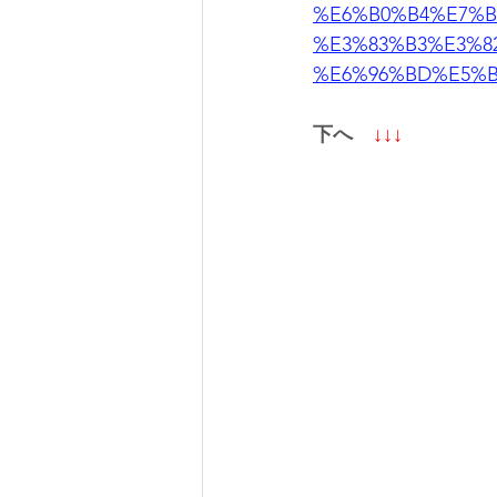
%E6%B0%B4%E7%B
%E3%83%B3%E3%8
%E6%96%BD%E5%
下へ　
↓↓↓