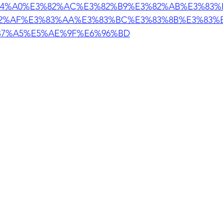
4%A0%E3%82%AC%E3%82%B9%E3%82%AB%E3%83%
2%AF%E3%83%AA%E3%83%BC%E3%83%8B%E3%83%
B7%A5%E5%AE%9F%E6%96%BD