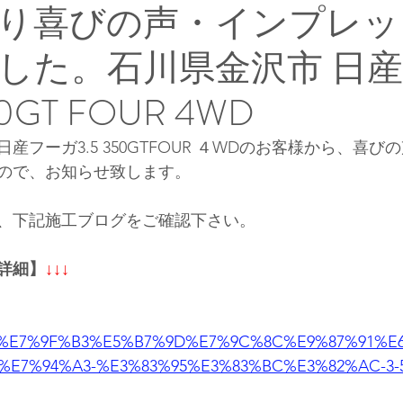
り喜びの声・インプレッ
した。石川県金沢市 日産
50GT FOUR 4WD
産フーガ3.5 350GTFOUR ４WDのお客様から、喜
ので、お知らせ致します。
、下記施工ブログをご確認下さい。
詳細】
↓↓↓
st/%E7%9F%B3%E5%B7%9D%E7%9C%8C%E9%87%91%
%E7%94%A3-%E3%83%95%E3%83%BC%E3%82%AC-3-5-3