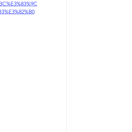
BC%E3%83%9C
B3%E3%82%B0