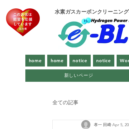
​水素ガスカーボンクリーニン
home
home
notice
notice
Wor
新しいページ
全ての記事
孝一 田﨑
Apr 5, 2