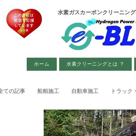
​水素ガスカーボンクリーニン
ホーム
水素クリーニングとは ？
全ての記事
船舶施工
自動車施工
トラック