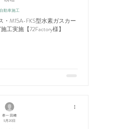
6月9日
自動車施工
・M15A-FKS型水素ガスカー
工実施【72Factory様】
孝一 田﨑
5月20日