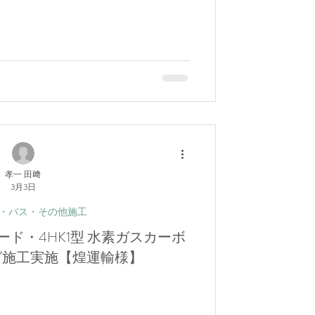
孝一 田﨑
3月3日
・バス・その他施工
ード・4HK1型 水素ガスカーボ
グ施工実施【煌運輸様】