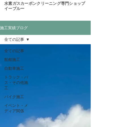
​水素ガスカーボンクリーニング専門ショップ
イーブルー
施工実績ブログ
全ての記事
全ての記事
船舶施工
自動車施工
トラック・バ
ス・その他施
工
バイク施工
イベント・メ
ディア関係