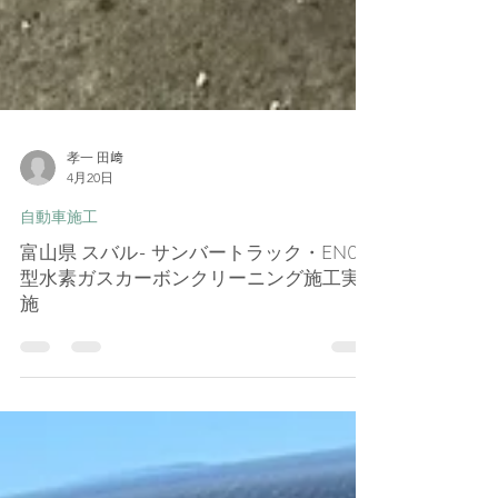
孝一 田﨑
4月20日
自動車施工
富山県 スバル- サンバートラック・EN07
型水素ガスカーボンクリーニング施工実
施