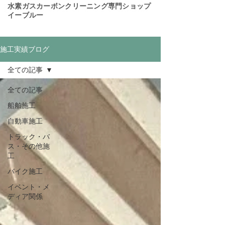
​水素ガスカーボンクリーニング専門ショップ
イーブルー
施工実績ブログ
全ての記事
全ての記事
船舶施工
自動車施工
トラック・バ
ス・その他施
工
バイク施工
イベント・メ
ディア関係