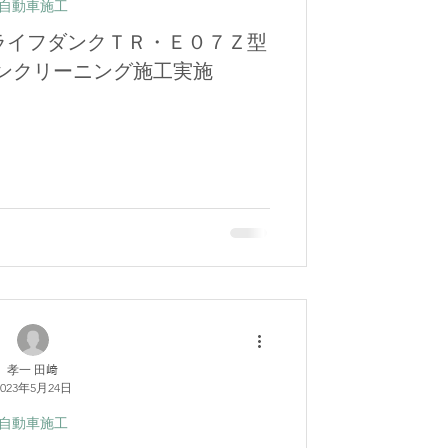
自動車施工
 ライフダンクＴＲ・Ｅ０７Ｚ型
ンクリーニング施工実施
孝一 田﨑
2023年5月24日
自動車施工