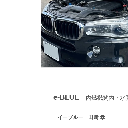
e-BLUE
内燃機関内・水
イーブルー 田﨑 孝一