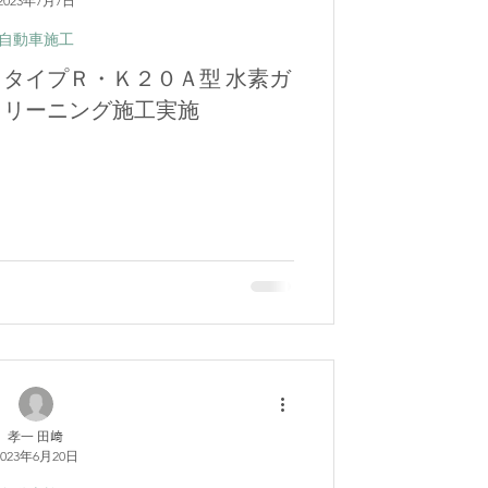
2023年7月7日
自動車施工
クタイプＲ・Ｋ２０Ａ型 水素ガ
クリーニング施工実施
孝一 田﨑
2023年6月20日