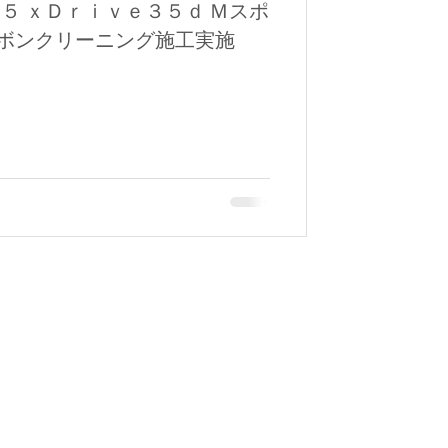
５ ｘＤｒｉｖｅ３５ｄ Ｍスポ
ーボンクリーニング施工実施