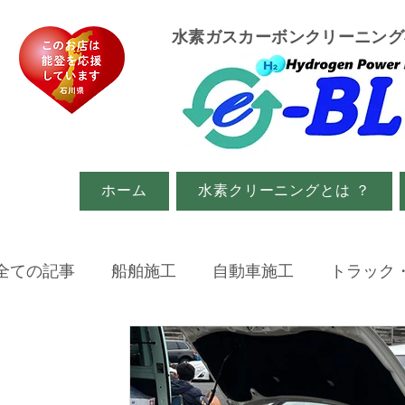
​水素ガスカーボンクリーニン
ホーム
水素クリーニングとは ？
全ての記事
船舶施工
自動車施工
トラック