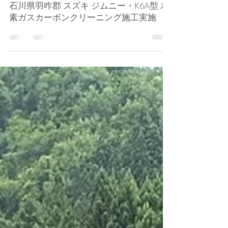
孝一 田﨑
2023年9月17日
自動車施工
石川県羽咋郡 スズキ ジムニー・K6A型 水
素ガスカーボンクリーニング施工実施