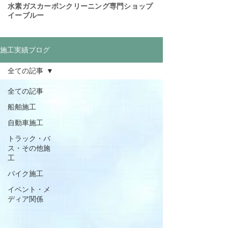
​水素ガスカーボンクリーニング専門ショップ
イーブルー
施工実績ブログ
全ての記事
全ての記事
船舶施工
自動車施工
トラック・バ
ス・その他施
工
バイク施工
イベント・メ
ディア関係