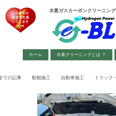
​水素ガスカーボンクリーニン
ホーム
水素クリーニングとは ？
全ての記事
船舶施工
自動車施工
トラック