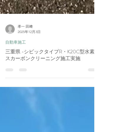
孝一 田﨑
2025年12月3日
自動車施工
三重県 -シビックタイプR・K20C型水素ガ
スカーボンクリーニング施工実施