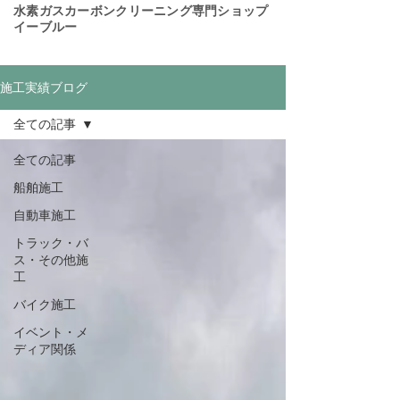
​水素ガスカーボンクリーニング専門ショップ
イーブルー
施工実績ブログ
全ての記事
全ての記事
船舶施工
自動車施工
トラック・バ
ス・その他施
工
バイク施工
イベント・メ
ディア関係