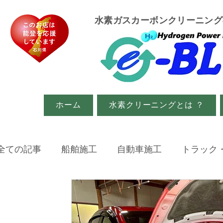
​水素ガスカーボンクリーニン
ホーム
水素クリーニングとは ？
全ての記事
船舶施工
自動車施工
トラック