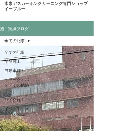
​水素ガスカーボンクリーニング専門ショップ
イーブルー
施工実績ブログ
全ての記事
全ての記事
船舶施工
自動車施工
トラック・バ
ス・その他施
工
バイク施工
イベント・メ
ディア関係