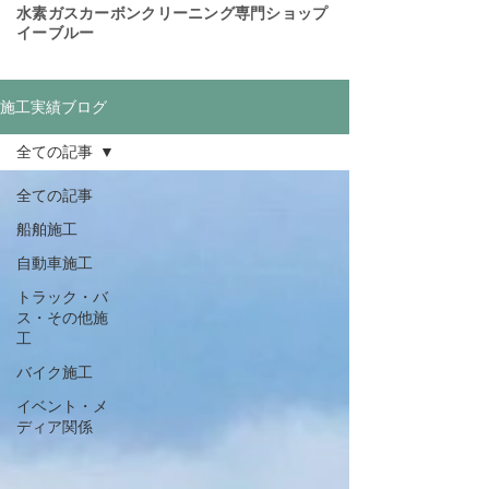
​水素ガスカーボンクリーニング専門ショップ
イーブルー
施工実績ブログ
全ての記事
全ての記事
船舶施工
自動車施工
トラック・バ
ス・その他施
工
バイク施工
イベント・メ
ディア関係