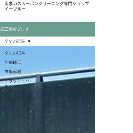
​水素ガスカーボンクリーニング専門ショップ
イーブルー
施工実績ブログ
全ての記事
全ての記事
船舶施工
自動車施工
トラック・バ
ス・その他施
工
バイク施工
イベント・メ
ディア関係