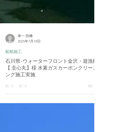
孝一 田﨑
2025年7月18日
船舶施工
石川県-ウォーターフロント金沢・遊漁船
【 圭心丸】様 水素ガスカーボンクリーニ
ング施工実施