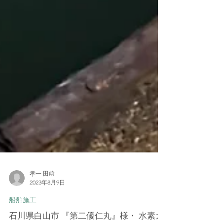
孝一 田﨑